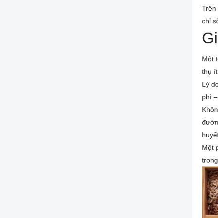
Trên 
chỉ s
Gi
Một t
thụ í
Lý d
phì –
Không
đường
huyết
Một p
trong