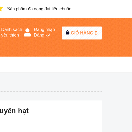
Sản phẩm đa dạng đạt tiêu chuẩn
Danh sách
Đăng nhập
GIỎ HÀNG (
)
yêu thích
Đăng ký
guyên hạt