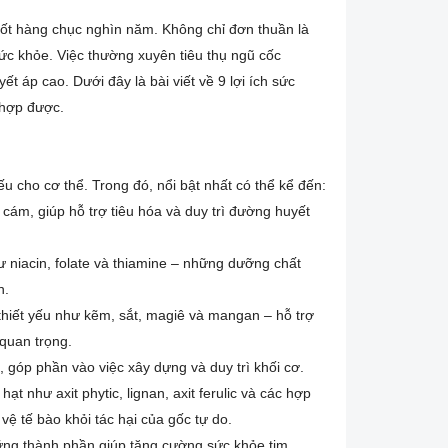
ốt hàng chục nghìn năm. Không chỉ đơn thuần là
sức khỏe. Việc thường xuyên tiêu thụ ngũ cốc
 áp cao. Dưới đây là bài viết về 9 lợi ích sức
hợp được.
 cho cơ thể. Trong đó, nổi bật nhất có thể kể đến:
 cám, giúp hỗ trợ tiêu hóa và duy trì đường huyết
 niacin, folate và thiamine – những dưỡng chất
h.
hiết yếu như kẽm, sắt, magiê và mangan – hỗ trợ
quan trọng.
góp phần vào việc xây dựng và duy trì khối cơ.
 như axit phytic, lignan, axit ferulic và các hợp
ệ tế bào khỏi tác hại của gốc tự do.
hững thành phần giúp tăng cường sức khỏe tim