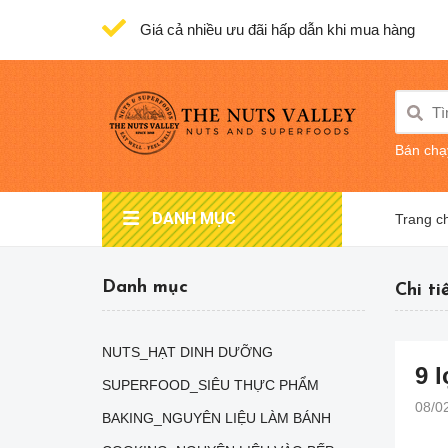
Giá cả nhiều ưu đãi hấp dẫn khi mua hàng
Bán chạ
DANH MỤC
Trang c
Danh mục
Chi ti
NUTS_HẠT DINH DƯỠNG
9 
SUPERFOOD_SIÊU THỰC PHẨM
08/0
BAKING_NGUYÊN LIỆU LÀM BÁNH