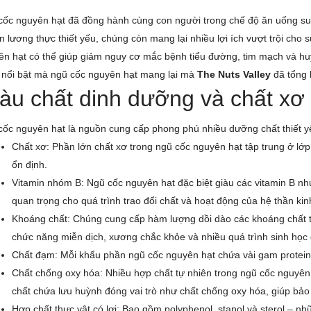
cốc nguyên hạt đã đồng hành cùng con người trong chế độ ăn uống su
 lương thực thiết yếu, chúng còn mang lại nhiều lợi ích vượt trội cho 
n hạt có thể giúp giảm nguy cơ mắc bệnh tiểu đường, tim mạch và huyết
 nổi bật mà ngũ cốc nguyên hạt mang lại mà
The Nuts Valley
đã tổng 
àu chất dinh dưỡng và chất xơ
ốc nguyên hạt là nguồn cung cấp phong phú nhiều dưỡng chất thiết yếu
Chất xơ: Phần lớn chất xơ trong ngũ cốc nguyên hạt tập trung ở lớp
ổn định.
Vitamin nhóm B: Ngũ cốc nguyên hạt đặc biệt giàu các vitamin B như
quan trọng cho quá trình trao đổi chất và hoạt động của hệ thần kin
Khoáng chất: Chúng cung cấp hàm lượng dồi dào các khoáng chất t
chức năng miễn dịch, xương chắc khỏe và nhiều quá trình sinh học 
Chất đạm: Mỗi khẩu phần ngũ cốc nguyên hạt chứa vài gam protein, 
Chất chống oxy hóa: Nhiều hợp chất tự nhiên trong ngũ cốc nguyên hạt
chất chứa lưu huỳnh đóng vai trò như chất chống oxy hóa, giúp bảo v
Hợp chất thực vật có lợi: Bao gồm polyphenol, stanol và sterol – n