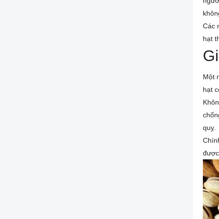
người
không
Các n
hạt t
Gi
Một 
hạt c
Không
chống
quỵ.
Chín
được 