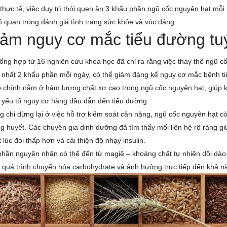
thực tế, việc duy trì thói quen ăn 3 khẩu phần ngũ cốc nguyên hạt mỗi
ố quan trọng đánh giá tình trạng sức khỏe và vóc dáng.
ảm nguy cơ mắc tiểu đường tu
ổng hợp từ 16 nghiên cứu khoa học đã chỉ ra rằng việc thay thế ngũ cố
t nhất 2 khẩu phần mỗi ngày, có thể giảm đáng kể nguy cơ mắc bệnh ti
o chính nằm ở hàm lượng chất xơ cao trong ngũ cốc nguyên hạt, giúp 
 yếu tố nguy cơ hàng đầu dẫn đến tiểu đường.
 chỉ dừng lại ở việc hỗ trợ kiểm soát cân nặng, ngũ cốc nguyên hạt c
 huyết. Các chuyên gia dinh dưỡng đã tìm thấy mối liên hệ rõ ràng gi
 lúc đói thấp hơn và cải thiện độ nhạy insulin.
hần nguyên nhân có thể đến từ magiê – khoáng chất tự nhiên dồi dào 
 quá trình chuyển hóa carbohydrate và ảnh hưởng trực tiếp đến khả nă