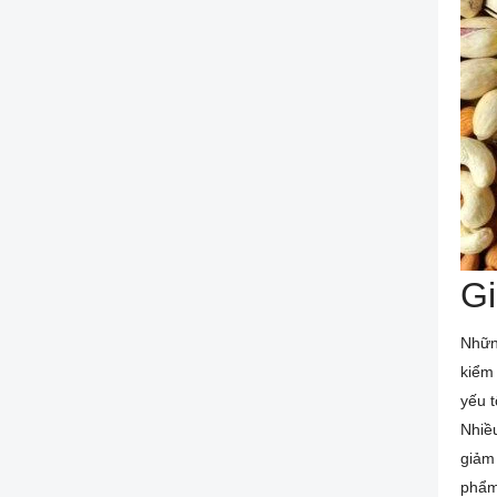
Gi
Những
kiểm 
yếu t
Nhiều
giảm 
phẩm