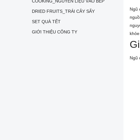
COOKING_NGUYÊN LIỆU VÀO BẾP
Ngũ 
DRIED FRUITS_TRÁI CÂY SẤY
nguồn
SET QUÀ TẾT
nguyê
GIỚI THIỆU CÔNG TY
khỏe
Gi
Ngũ c