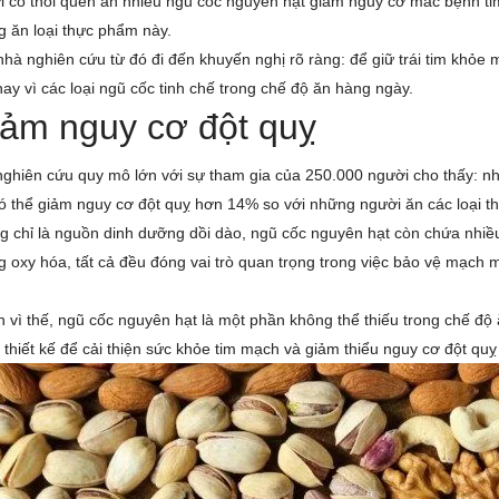
 có thói quen ăn nhiều ngũ cốc nguyên hạt giảm nguy cơ mắc bệnh tim
 ăn loại thực phẩm này.
hà nghiên cứu từ đó đi đến khuyến nghị rõ ràng: để giữ trái tim khỏe
hay vì các loại ngũ cốc tinh chế trong chế độ ăn hàng ngày.
ảm nguy cơ đột quỵ
nghiên cứu quy mô lớn với sự tham gia của 250.000 người cho thấy: n
ó thể giảm nguy cơ đột quỵ hơn 14% so với những người ăn các loại t
 chỉ là nguồn dinh dưỡng dồi dào, ngũ cốc nguyên hạt còn chứa nhiều 
 oxy hóa, tất cả đều đóng vai trò quan trọng trong việc bảo vệ mạch 
h vì thế, ngũ cốc nguyên hạt là một phần không thể thiếu trong chế 
thiết kế để cải thiện sức khỏe tim mạch và giảm thiểu nguy cơ đột qu