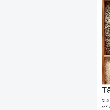
Tă
Chất 
chế 