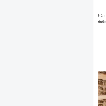
Hàm l
dưỡn