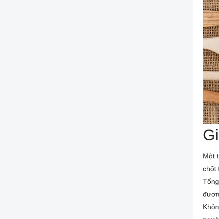
Gi
Một t
chốt 
Tổng 
đươn
Không