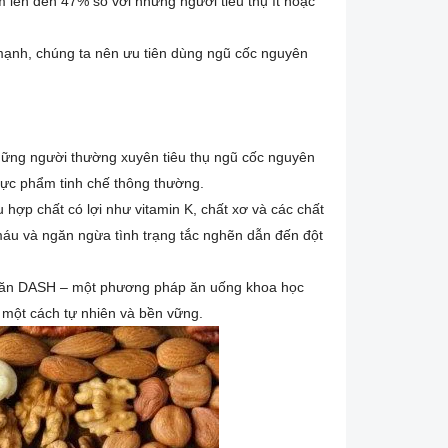
 lên đến 47% so với những người tiêu thụ ít hoặc
 mạnh, chúng ta nên ưu tiên dùng ngũ cốc nguyên
hững người thường xuyên tiêu thụ ngũ cốc nguyên
hực phẩm tinh chế thông thường.
hợp chất có lợi như vitamin K, chất xơ và các chất
máu và ngăn ngừa tình trạng tắc nghẽn dẫn đến đột
độ ăn DASH – một phương pháp ăn uống khoa học
ỵ một cách tự nhiên và bền vững.