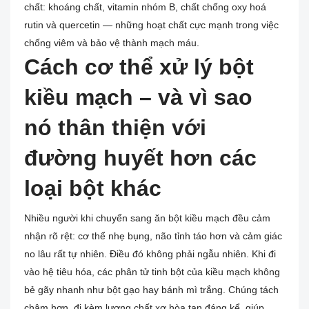
chất: khoáng chất, vitamin nhóm B, chất chống oxy hoá
rutin và quercetin — những hoạt chất cực mạnh trong việc
chống viêm và bảo vệ thành mạch máu.
Cách cơ thể xử lý bột
kiều mạch – và vì sao
nó thân thiện với
đường huyết hơn các
loại bột khác
Nhiều người khi chuyển sang ăn bột kiều mạch đều cảm
nhận rõ rệt: cơ thể nhẹ bụng, não tỉnh táo hơn và cảm giác
no lâu rất tự nhiên. Điều đó không phải ngẫu nhiên. Khi đi
vào hệ tiêu hóa, các phân tử tinh bột của kiều mạch không
bẻ gãy nhanh như bột gạo hay bánh mì trắng. Chúng tách
chậm hơn, đi kèm lượng chất xơ hòa tan đáng kể, giúp