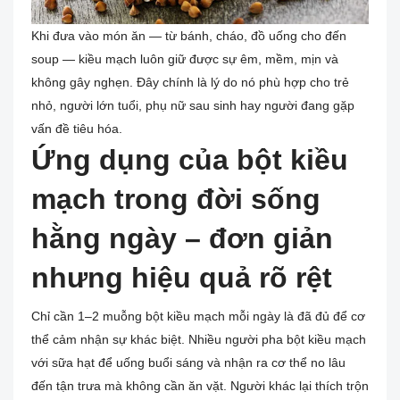
Khi đưa vào món ăn — từ bánh, cháo, đồ uống cho đến
soup — kiều mạch luôn giữ được sự êm, mềm, mịn và
không gây nghẹn. Đây chính là lý do nó phù hợp cho trẻ
nhỏ, người lớn tuổi, phụ nữ sau sinh hay người đang gặp
vấn đề tiêu hóa.
Ứng dụng của bột kiều
mạch trong đời sống
hằng ngày – đơn giản
nhưng hiệu quả rõ rệt
Chỉ cần 1–2 muỗng bột kiều mạch mỗi ngày là đã đủ để cơ
thể cảm nhận sự khác biệt. Nhiều người pha bột kiều mạch
với sữa hạt để uống buổi sáng và nhận ra cơ thể no lâu
đến tận trưa mà không cần ăn vặt. Người khác lại thích trộn