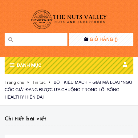
GIỎ HÀNG (
)
DANH MỤC
Trang chủ
Tin tức
BỘT KIỀU MẠCH – GIẢI MÃ LOẠI “NGŨ
CỐC GIẢ” ĐANG ĐƯỢC ƯA CHUỘNG TRONG LỐI SỐNG
HEALTHY HIỆN ĐẠI
Chi tiết bài viết