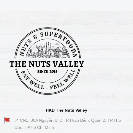
HKD The Nuts Valley
📍 CN1: 30A Nguyễn Ư Dĩ, P.Thảo Điền, Quận 2, TP.Thủ
Đức, TP.Hồ Chí Minh