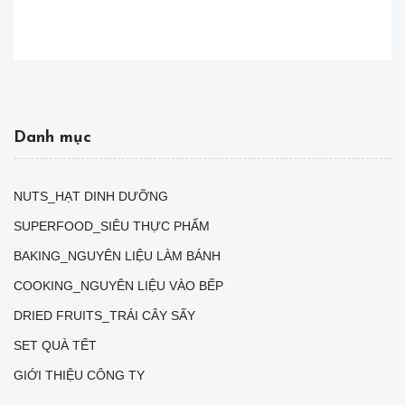
Danh mục
NUTS_HẠT DINH DƯỠNG
SUPERFOOD_SIÊU THỰC PHẨM
BAKING_NGUYÊN LIỆU LÀM BÁNH
COOKING_NGUYÊN LIỆU VÀO BẾP
DRIED FRUITS_TRÁI CÂY SẤY
SET QUÀ TẾT
GIỚI THIỆU CÔNG TY