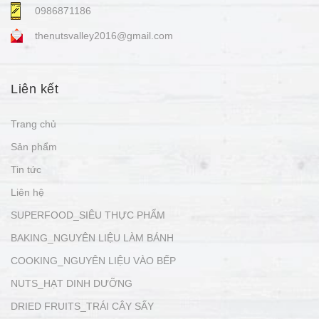
0986871186
thenutsvalley2016@gmail.com
Liên kết
Trang chủ
Sản phẩm
Tin tức
Liên hệ
SUPERFOOD_SIÊU THỰC PHẨM
BAKING_NGUYÊN LIỆU LÀM BÁNH
COOKING_NGUYÊN LIỆU VÀO BẾP
NUTS_HẠT DINH DƯỠNG
DRIED FRUITS_TRÁI CÂY SẤY