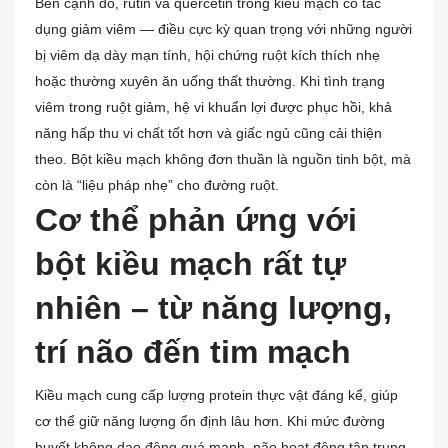
Bên cạnh đó, rutin và quercetin trong kiều mạch có tác
dụng giảm viêm — điều cực kỳ quan trọng với những người
bị viêm dạ dày mạn tính, hội chứng ruột kích thích nhẹ
hoặc thường xuyên ăn uống thất thường. Khi tình trạng
viêm trong ruột giảm, hệ vi khuẩn lợi được phục hồi, khả
năng hấp thu vi chất tốt hơn và giấc ngủ cũng cải thiện
theo. Bột kiều mạch không đơn thuần là nguồn tinh bột, mà
còn là “liệu pháp nhẹ” cho đường ruột.
Cơ thể phản ứng với
bột kiều mạch rất tự
nhiên – từ năng lượng,
trí não đến tim mạch
Kiều mạch cung cấp lượng protein thực vật đáng kể, giúp
cơ thể giữ năng lượng ổn định lâu hơn. Khi mức đường
huyết không dao động quá mạnh, não hoạt động tập trung