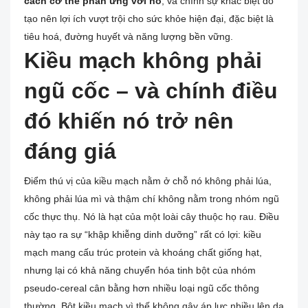
cách cơ thể phản ứng với nó
, và chính sự khác biệt đó
tạo nên lợi ích vượt trội cho sức khỏe hiện đại, đặc biệt là
tiêu hoá, đường huyết và năng lượng bền vững.
Kiều mạch không phải
ngũ cốc – và chính điều
đó khiến nó trở nên
đáng giá
Điểm thú vị của kiều mạch nằm ở chỗ nó không phải lúa,
không phải lúa mì và thậm chí không nằm trong nhóm ngũ
cốc thực thụ. Nó là hạt của một loài cây thuộc họ rau. Điều
này tạo ra sự “khập khiễng dinh dưỡng” rất có lợi: kiều
mạch mang cấu trúc protein và khoáng chất giống hạt,
nhưng lại có khả năng chuyển hóa tinh bột của nhóm
pseudo-cereal cân bằng hơn nhiều loại ngũ cốc thông
thường. Bột kiều mạch vì thế không gây áp lực nhiều lên dạ