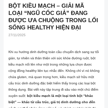
BỘT KIỀU MẠCH – GIẢI MÃ
LOẠI “NGŨ CỐC GIẢ” ĐANG
ĐƯỢC ƯA CHUỘNG TRONG LỐI
SỐNG HEALTHY HIỆN ĐẠI
27/11/2025
Khi xu hướng dinh dưỡng toàn cầu chuyển dịch sang sự tối
giản, tự nhiên và thân thiện với sức khỏe đường ruột, bột
kiều mạch nổi lên như một trong những lựa chọn được
cộng đồng healthy liên tục nhắc đến. Không chỉ vì nó không
chứa gluten, mà quan trọng hơn, kiều mạch sở hữu một
cấu trúc dinh dưỡng đặc biệt hiếm thấy trong các loại bột
thông dụng. Bài viết này tập trung đi sâu vào một chủ điểm
xuyên suốt:
bột kiều mạch là một loại tinh bột “khác
biệt” — khác từ cấu trúc, giá trị dinh dưỡng cho đến