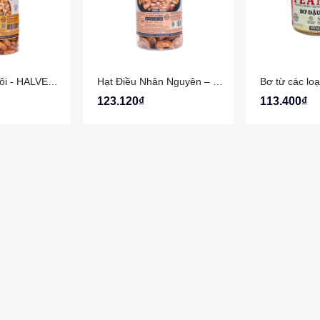
Hạt Điều Bể Đôi - HALVES CASHEW The Nuts Valley
Hạt Điều Nhân Nguyên – Nguyên Chất Tự Nhiên, Dinh Dưỡng Đầy Đủ - WHOLE CASHEW The Nuts Valley
123.120₫
113.400₫