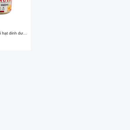
Bơ từ các loại hạt dinh dưỡng - Nuts Butter - 300ml