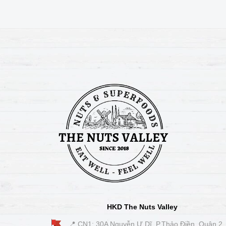
HKD The Nuts Valley
📍 CN1: 30A Nguyễn Ư Dĩ, P.Thảo Điền, Quận 2,