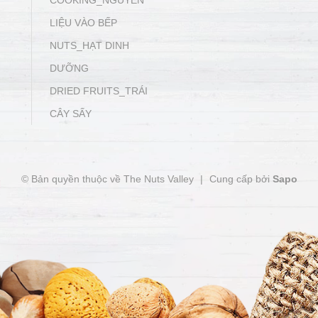
COOKING_NGUYÊN
LIỆU VÀO BẾP
NUTS_HẠT DINH
DƯỠNG
DRIED FRUITS_TRÁI
CÂY SẤY
© Bản quyền thuộc về The Nuts Valley
|
Cung cấp bởi
Sapo