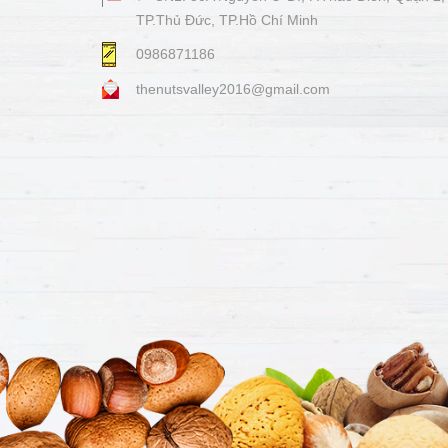
TP.Thủ Đức, TP.Hồ Chí Minh
0986871186
thenutsvalley2016@gmail.com