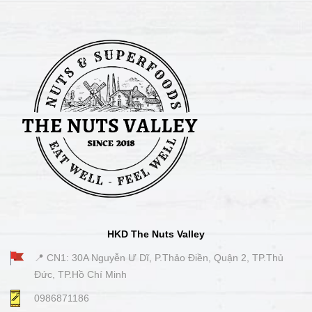
HKD The Nuts Valley
📍 CN1: 30A Nguyễn Ư Dĩ, P.Thảo Điền, Quận 2, TP.Thủ
Đức, TP.Hồ Chí Minh
0986871186