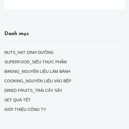
Danh mục
NUTS_HẠT DINH DƯỠNG
SUPERFOOD_SIÊU THỰC PHẨM
BAKING_NGUYÊN LIỆU LÀM BÁNH
COOKING_NGUYÊN LIỆU VÀO BẾP
DRIED FRUITS_TRÁI CÂY SẤY
SET QUÀ TẾT
GIỚI THIỆU CÔNG TY