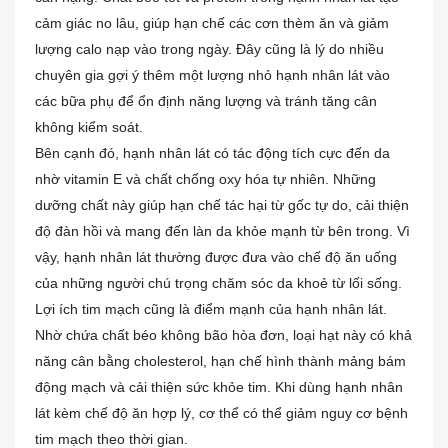
cảm giác no lâu, giúp hạn chế các cơn thèm ăn và giảm
lượng calo nạp vào trong ngày. Đây cũng là lý do nhiều
chuyên gia gợi ý thêm một lượng nhỏ hạnh nhân lát vào
các bữa phụ để ổn định năng lượng và tránh tăng cân
không kiểm soát.
Bên cạnh đó, hạnh nhân lát có tác động tích cực đến da
nhờ vitamin E và chất chống oxy hóa tự nhiên. Những
dưỡng chất này giúp hạn chế tác hại từ gốc tự do, cải thiện
độ đàn hồi và mang đến làn da khỏe mạnh từ bên trong. Vì
vậy, hạnh nhân lát thường được đưa vào chế độ ăn uống
của những người chú trọng chăm sóc da khoẻ từ lối sống.
Lợi ích tim mạch cũng là điểm mạnh của hạnh nhân lát.
Nhờ chứa chất béo không bão hòa đơn, loại hạt này có khả
năng cân bằng cholesterol, hạn chế hình thành mảng bám
động mạch và cải thiện sức khỏe tim. Khi dùng hạnh nhân
lát kèm chế độ ăn hợp lý, cơ thể có thể giảm nguy cơ bệnh
tim mạch theo thời gian.