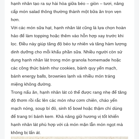
hạnh nhân tạo ra sự hài hòa giữa béo – giòn – tươi, nâng
cấp món salad thông thường thành một bữa ăn trọn vẹn
hơn.
Với các món sữa hạt, hạnh nhân lát cũng là lựa chọn hoàn
hảo để làm topping hoặc thêm vào hỗn hợp xay trước khi
lọc. Điều này giúp tăng độ béo tự nhiên và tăng hàm lượng
dinh dưỡng cho mỗi khẩu phần sữa. Nhiều người còn sử
dụng hạnh nhân lát trong món granola homemade hoặc
các công thức bánh như cookies, bánh quy yến mạch,
bánh energy balls, brownies lạnh và nhiều món tráng
miệng không đường.
Trong nấu ăn, hạnh nhân lát có thể được rang nhẹ để tăng
độ thơm rồi rắc lên các món như cơm chiên, cháo yến
mạch nóng, soup bí đỏ, sinh tố bowl hoặc thậm chí dùng
để trang trí bánh kem. Khả năng giữ hương vị tốt khiến
hạnh nhân lát phù hợp với cả món mặn lẫn món ngọt mà
không bị lấn át.