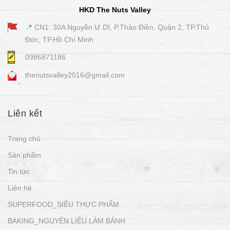
HKD The Nuts Valley
📍 CN1: 30A Nguyễn Ư Dĩ, P.Thảo Điền, Quận 2, TP.Thủ
Đức, TP.Hồ Chí Minh
0986871186
thenutsvalley2016@gmail.com
Liên kết
Trang chủ
Sản phẩm
Tin tức
Liên hệ
SUPERFOOD_SIÊU THỰC PHẨM
BAKING_NGUYÊN LIỆU LÀM BÁNH