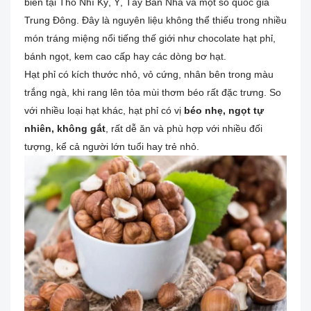
biến tại Thổ Nhĩ Kỳ, Ý, Tây Ban Nha và một số quốc gia
Trung Đông. Đây là nguyên liệu không thể thiếu trong nhiều
món tráng miệng nổi tiếng thế giới như chocolate hạt phỉ,
bánh ngọt, kem cao cấp hay các dòng bơ hạt.
Hạt phỉ có kích thước nhỏ, vỏ cứng, nhân bên trong màu
trắng ngà, khi rang lên tỏa mùi thơm béo rất đặc trưng. So
với nhiều loại hạt khác, hạt phỉ có vị
béo nhẹ, ngọt tự
nhiên, không gắt
, rất dễ ăn và phù hợp với nhiều đối
tượng, kể cả người lớn tuổi hay trẻ nhỏ.