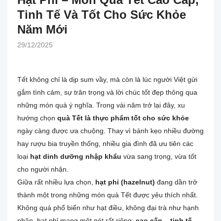
Tinh Tế Và Tốt Cho Sức Khỏe
Năm Mới
29/12/2025
Tết không chỉ là dịp sum vầy, mà còn là lúc người Việt gửi
gắm tình cảm, sự trân trọng và lời chúc tốt đẹp thông qua
những món quà ý nghĩa. Trong vài năm trở lại đây, xu
hướng chọn
quà Tết là thực phẩm tốt cho sức khỏe
ngày càng được ưa chuộng. Thay vì bánh kẹo nhiều đường
hay rượu bia truyền thống, nhiều gia đình đã ưu tiên các
loại
hạt dinh dưỡng nhập khẩu
vừa sang trọng, vừa tốt
cho người nhận.
Giữa rất nhiều lựa chọn,
hạt phỉ (hazelnut)
đang dần trở
thành một trong những món quà Tết được yêu thích nhất.
Không quá phổ biến như hạt điều, không đại trà như hạnh
nhân, hạt phỉ mang một nét rất riêng:
cao cấp – tinh tế –