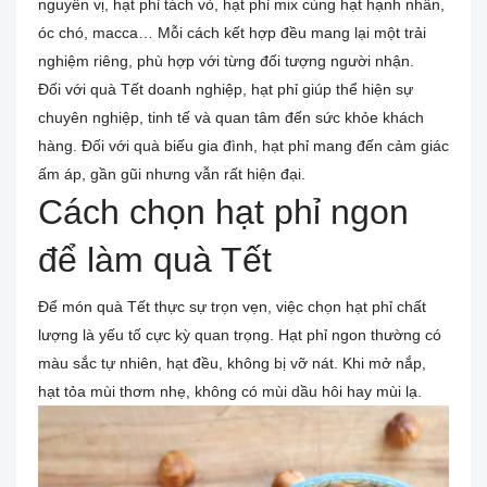
nguyên vị, hạt phỉ tách vỏ, hạt phỉ mix cùng hạt hạnh nhân,
óc chó, macca… Mỗi cách kết hợp đều mang lại một trải
nghiệm riêng, phù hợp với từng đối tượng người nhận.
Đối với quà Tết doanh nghiệp, hạt phỉ giúp thể hiện sự
chuyên nghiệp, tinh tế và quan tâm đến sức khỏe khách
hàng. Đối với quà biếu gia đình, hạt phỉ mang đến cảm giác
ấm áp, gần gũi nhưng vẫn rất hiện đại.
Cách chọn hạt phỉ ngon
để làm quà Tết
Để món quà Tết thực sự trọn vẹn, việc chọn hạt phỉ chất
lượng là yếu tố cực kỳ quan trọng. Hạt phỉ ngon thường có
màu sắc tự nhiên, hạt đều, không bị vỡ nát. Khi mở nắp,
hạt tỏa mùi thơm nhẹ, không có mùi dầu hôi hay mùi lạ.