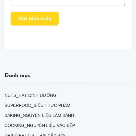
Gửi bình luận
Danh mục
NUTS_HẠT DINH DƯỠNG
SUPERFOOD_SIÊU THỰC PHẨM
BAKING_NGUYÊN LIỆU LÀM BÁNH
COOKING_NGUYÊN LIỆU VÀO BẾP
DRIED FRUITS_TRÁI CÂY SẤY