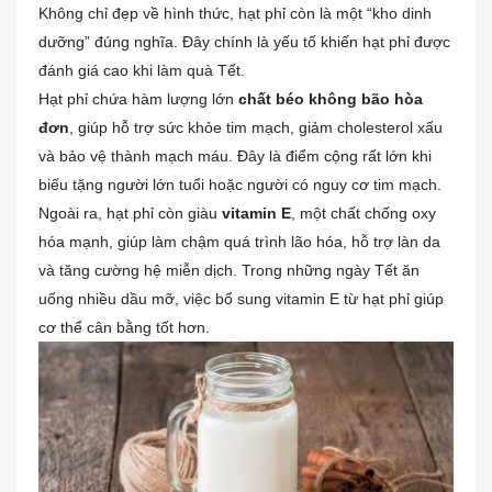
Không chỉ đẹp về hình thức, hạt phỉ còn là một “kho dinh
dưỡng” đúng nghĩa. Đây chính là yếu tố khiến hạt phỉ được
đánh giá cao khi làm quà Tết.
Hạt phỉ chứa hàm lượng lớn
chất béo không bão hòa
đơn
, giúp hỗ trợ sức khỏe tim mạch, giảm cholesterol xấu
và bảo vệ thành mạch máu. Đây là điểm cộng rất lớn khi
biếu tặng người lớn tuổi hoặc người có nguy cơ tim mạch.
Ngoài ra, hạt phỉ còn giàu
vitamin E
, một chất chống oxy
hóa mạnh, giúp làm chậm quá trình lão hóa, hỗ trợ làn da
và tăng cường hệ miễn dịch. Trong những ngày Tết ăn
uống nhiều dầu mỡ, việc bổ sung vitamin E từ hạt phỉ giúp
cơ thể cân bằng tốt hơn.