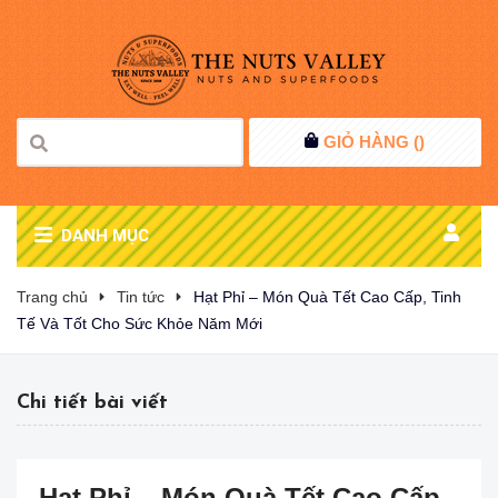
GIỎ HÀNG (
)
DANH MỤC
Trang chủ
Tin tức
Hạt Phỉ – Món Quà Tết Cao Cấp, Tinh
Tế Và Tốt Cho Sức Khỏe Năm Mới
Chi tiết bài viết
Hạt Phỉ – Món Quà Tết Cao Cấp,