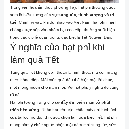
Trong văn hóa ẩm thực phương Tây, hạt phỉ thường được
xem là biểu tượng của
sự sung túc, thịnh vượng và trí
tuệ
. Chính vì vậy, khi du nhập vào Việt Nam, hạt phỉ nhanh
chóng được xếp vào nhóm hạt cao cấp, thường xuất hiện
trong các dịp lễ quan trọng, đặc biệt là Tết Nguyên Đán.
Ý nghĩa của hạt phỉ khi
làm quà Tết
Tặng quà Tết không đơn thuần là hình thức, mà còn mang
theo thông điệp. Mỗi món quà đều thể hiện một lời chúc,
một mong muốn cho năm mới. Với hạt phỉ, ý nghĩa đó càng
rõ nét.
Hạt phỉ tượng trưng cho sự
đầy đủ, viên mãn và phát
triển bền vững
. Nhân hạt tròn trịa, chắc mẩy gợi hình ảnh
của tài lộc, no đủ. Khi được chọn làm quà biếu Tết, hạt phỉ
mang hàm ý chúc người nhận một năm mới sung túc, sức