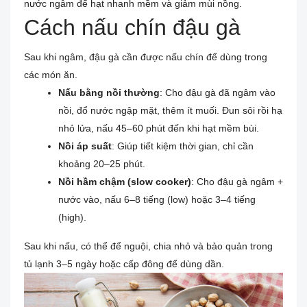
nước ngâm để hạt nhanh mềm và giảm mùi nồng.
Cách nấu chín đậu gà
Sau khi ngâm, đậu gà cần được nấu chín để dùng trong
các món ăn.
Nấu bằng nồi thường
: Cho đậu gà đã ngâm vào
nồi, đổ nước ngập mặt, thêm ít muối. Đun sôi rồi hạ
nhỏ lửa, nấu 45–60 phút đến khi hạt mềm bùi.
Nồi áp suất
: Giúp tiết kiệm thời gian, chỉ cần
khoảng 20–25 phút.
Nồi hầm chậm (slow cooker)
: Cho đậu gà ngâm +
nước vào, nấu 6–8 tiếng (low) hoặc 3–4 tiếng
(high).
Sau khi nấu, có thể để nguội, chia nhỏ và bảo quản trong
tủ lạnh 3–5 ngày hoặc cấp đông để dùng dần.