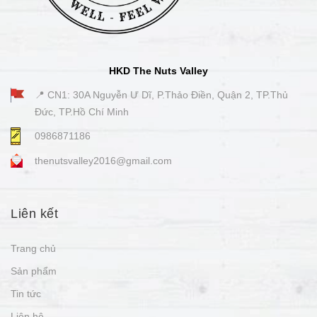
HKD The Nuts Valley
📍 CN1: 30A Nguyễn Ư Dĩ, P.Thảo Điền, Quận 2, TP.Thủ
Đức, TP.Hồ Chí Minh
0986871186
thenutsvalley2016@gmail.com
Liên kết
Trang chủ
Sản phẩm
Tin tức
Liên hệ