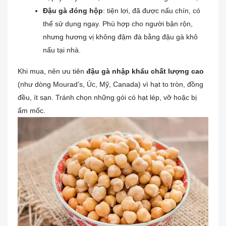
Đậu gà đóng hộp
: tiện lợi, đã được nấu chín, có
thể sử dụng ngay. Phù hợp cho người bận rộn,
nhưng hương vị không đậm đà bằng đậu gà khô
nấu tại nhà.
Khi mua, nên ưu tiên
đậu gà nhập khẩu chất lượng cao
(như dòng Mourad’s, Úc, Mỹ, Canada) vì hạt to tròn, đồng
đều, ít sạn. Tránh chọn những gói có hạt lép, vỡ hoặc bị
ẩm mốc.