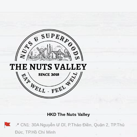
HKD The Nuts Valley
📍 CN1: 30A Nguyễn Ư Dĩ, P.Thảo Điền, Quận 2, TP.Thủ
Đức, TP.Hồ Chí Minh