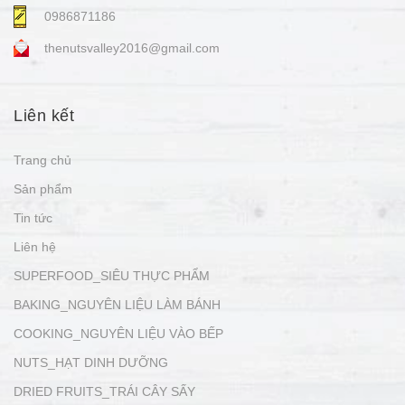
0986871186
thenutsvalley2016@gmail.com
Liên kết
Trang chủ
Sản phẩm
Tin tức
Liên hệ
SUPERFOOD_SIÊU THỰC PHẨM
BAKING_NGUYÊN LIỆU LÀM BÁNH
COOKING_NGUYÊN LIỆU VÀO BẾP
NUTS_HẠT DINH DƯỠNG
DRIED FRUITS_TRÁI CÂY SẤY