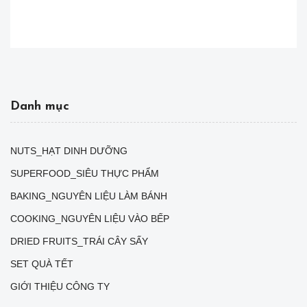
Danh mục
NUTS_HẠT DINH DƯỠNG
SUPERFOOD_SIÊU THỰC PHẨM
BAKING_NGUYÊN LIỆU LÀM BÁNH
COOKING_NGUYÊN LIỆU VÀO BẾP
DRIED FRUITS_TRÁI CÂY SẤY
SET QUÀ TẾT
GIỚI THIỆU CÔNG TY