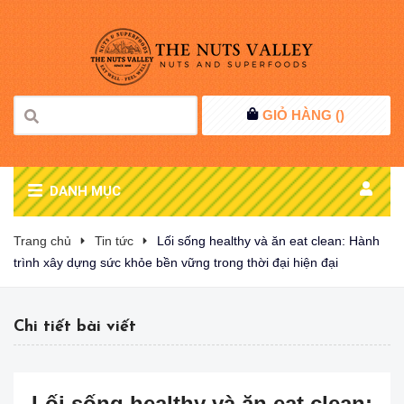
GIỎ HÀNG (
)
DANH MỤC
Trang chủ
Tin tức
Lối sống healthy và ăn eat clean: Hành
trình xây dựng sức khỏe bền vững trong thời đại hiện đại
Chi tiết bài viết
Lối sống healthy và ăn eat clean: