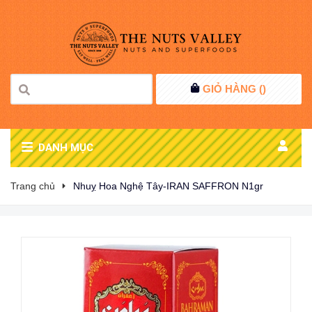
GIỎ HÀNG (
)
DANH MỤC
Trang chủ
Nhuỵ Hoa Nghệ Tây-IRAN SAFFRON N1gr