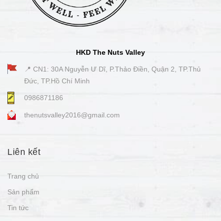
HKD The Nuts Valley
📍 CN1: 30A Nguyễn Ư Dĩ, P.Thảo Điền, Quận 2, TP.Thủ
Đức, TP.Hồ Chí Minh
0986871186
thenutsvalley2016@gmail.com
Liên kết
Trang chủ
Sản phẩm
Tin tức