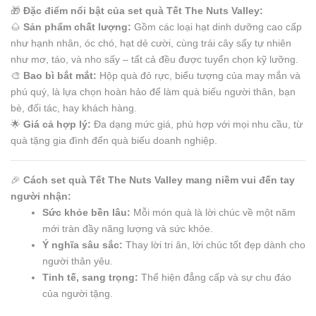
🎁
Đặc điểm nổi bật của set quà Tết The Nuts Valley:
🌰
Sản phẩm chất lượng:
Gồm các loại hạt dinh dưỡng cao cấp
như hạnh nhân, óc chó, hạt dẻ cười, cùng trái cây sấy tự nhiên
như mơ, táo, và nho sấy – tất cả đều được tuyển chọn kỹ lưỡng.
🎨
Bao bì bắt mắt:
Hộp quà đỏ rực, biểu tượng của may mắn và
phú quý, là lựa chọn hoàn hảo để làm quà biếu người thân, bạn
bè, đối tác, hay khách hàng.
🌟
Giá cả hợp lý:
Đa dạng mức giá, phù hợp với mọi nhu cầu, từ
quà tặng gia đình đến quà biếu doanh nghiệp.
🎉
Cách set quà Tết The Nuts Valley mang niềm vui đến tay
người nhận:
Sức khỏe bền lâu:
Mỗi món quà là lời chúc về một năm
mới tràn đầy năng lượng và sức khỏe.
Ý nghĩa sâu sắc:
Thay lời tri ân, lời chúc tốt đẹp dành cho
người thân yêu.
Tinh tế, sang trọng:
Thể hiện đẳng cấp và sự chu đáo
của người tặng.