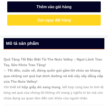
Thêm vào giỏ hàng
Gọi ngay đặt hàng
Mô tả sản phẩm
Quà Tặng Tết Đặc Biệt Từ The Nuts Valley – Ngọt Lành Trao
Tay, Sức Khỏe Trao Tặng!
✨
Tết đến, xuân về, đừng quên gửi gắm lời chúc an khang
qua những set quà hạt dinh dưỡng và trái cây sấy đẳng cấp
của The Nuts Valley!
Với thiết kế
hộp giấy đỏ sang trọng
, kết hợp cùng bao bì tinh tế,
từng set quà của chúng tôi không chỉ mang ý nghĩa tri ân mà còn
chứa đựng sự quan tâm đến sức khỏe của người nhận.