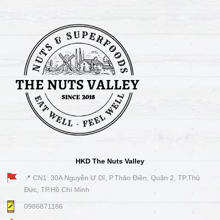
HKD The Nuts Valley
📍 CN1: 30A Nguyễn Ư Dĩ, P.Thảo Điền, Quận 2, TP.Thủ
Đức, TP.Hồ Chí Minh
0986871186