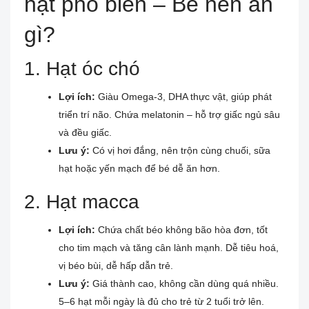
hạt phổ biến – Bé nên ăn
gì?
1. Hạt óc chó
Lợi ích:
Giàu Omega-3, DHA thực vật, giúp phát
triển trí não. Chứa melatonin – hỗ trợ giấc ngủ sâu
và đều giấc.
Lưu ý:
Có vị hơi đắng, nên trộn cùng chuối, sữa
hạt hoặc yến mạch để bé dễ ăn hơn.
2. Hạt macca
Lợi ích:
Chứa chất béo không bão hòa đơn, tốt
cho tim mạch và tăng cân lành mạnh. Dễ tiêu hoá,
vị béo bùi, dễ hấp dẫn trẻ.
Lưu ý:
Giá thành cao, không cần dùng quá nhiều.
5–6 hạt mỗi ngày là đủ cho trẻ từ 2 tuổi trở lên.