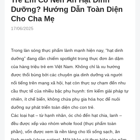
Dưỡng? Hướng Dẫn Toàn Diện
Cho Cha Mẹ
17/06/2025
Trong làn sóng thực phẩm lành mạnh hiện nay, “hạt dinh
dưỡng” đang dần chiếm spotlight trong thực đơn ăn dặm
của hàng triệu trẻ em Việt Nam. Không chỉ là xu hướng
được thổi bùng bởi các chuyên gia dinh dưỡng và người
nổi tiếng trên mạng xã hội, hạt còn thực sự chạm đến nhu
cầu thực tế của nhiều bậc phụ huynh: tìm kiếm giải pháp tự
nhiên, ít chế biến, không chứa phụ gia hóa học để nuôi
dưỡng sự phát triển toàn diện cho con trẻ.
Các loại hạt – từ hạnh nhân, óc chó đến hạt chia, lanh –
đều được xếp vào nhóm whole food (thực phẩm toàn
phần), vốn được xem là nền tảng cho lối sống sạch, ăn
lành mạnh (clean eating). Một khảo sát thực hiện vào năm