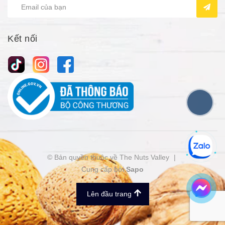
Kết nối
© Bản quyền thuộc về The Nuts Valley
|
Cung cấp bởi
Sapo
Lên đầu trang