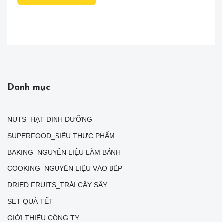
Danh mục
NUTS_HẠT DINH DƯỠNG
SUPERFOOD_SIÊU THỰC PHẨM
BAKING_NGUYÊN LIỆU LÀM BÁNH
COOKING_NGUYÊN LIỆU VÀO BẾP
DRIED FRUITS_TRÁI CÂY SẤY
SET QUÀ TẾT
GIỚI THIỆU CÔNG TY