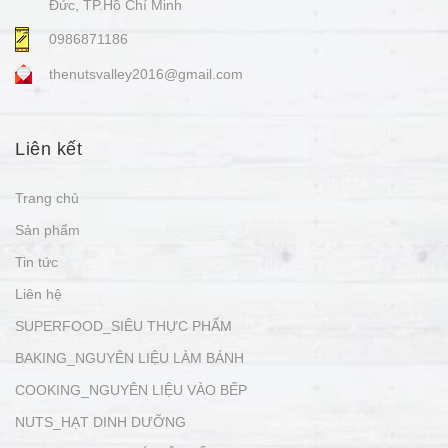
Đức, TP.Hồ Chí Minh
0986871186
thenutsvalley2016@gmail.com
Liên kết
Trang chủ
Sản phẩm
Tin tức
Liên hệ
SUPERFOOD_SIÊU THỰC PHẨM
BAKING_NGUYÊN LIỆU LÀM BÁNH
COOKING_NGUYÊN LIỆU VÀO BẾP
NUTS_HẠT DINH DƯỠNG