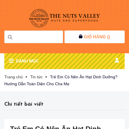
GIỎ HÀNG (
)
DANH MỤC
Trang chủ
Tin tức
Trẻ Em Có Nên Ăn Hạt Dinh Dưỡng?
Hướng Dẫn Toàn Diện Cho Cha Mẹ
Chi tiết bài viết
Trẻ Em Có Nên Ăn Hạt Dinh