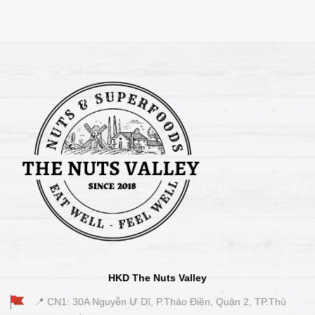
HKD The Nuts Valley
📍 CN1: 30A Nguyễn Ư Dĩ, P.Thảo Điền, Quận 2, TP.Thủ