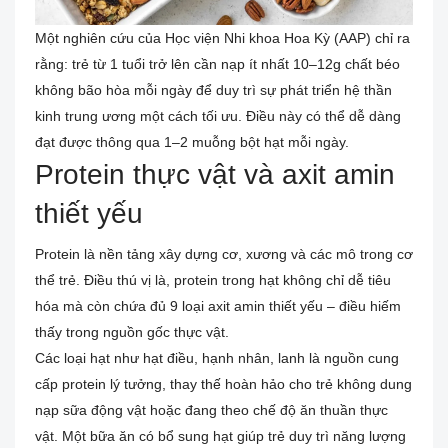
Một nghiên cứu của Học viện Nhi khoa Hoa Kỳ (AAP) chỉ ra
rằng: trẻ từ 1 tuổi trở lên cần nạp ít nhất 10–12g chất béo
không bão hòa mỗi ngày để duy trì sự phát triển hệ thần
kinh trung ương một cách tối ưu. Điều này có thể dễ dàng
đạt được thông qua 1–2 muỗng bột hạt mỗi ngày.
Protein thực vật và axit amin
thiết yếu
Protein là nền tảng xây dựng cơ, xương và các mô trong cơ
thể trẻ. Điều thú vị là, protein trong hạt không chỉ dễ tiêu
hóa mà còn chứa đủ 9 loại axit amin thiết yếu – điều hiếm
thấy trong nguồn gốc thực vật.
Các loại hạt như hạt điều, hạnh nhân, lanh là nguồn cung
cấp protein lý tưởng, thay thế hoàn hảo cho trẻ không dung
nạp sữa động vật hoặc đang theo chế độ ăn thuần thực
vật. Một bữa ăn có bổ sung hạt giúp trẻ duy trì năng lượng