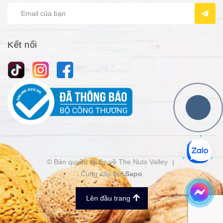
Kết nối
© Bản quyền thuộc về The Nuts Valley
|
Cung cấp bởi
Sapo
Lên đầu trang