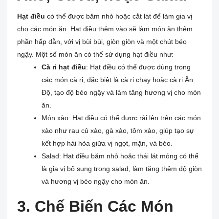
Hạt điều
có thể được băm nhỏ hoặc cắt lát để làm gia vị
cho các món ăn. Hạt điều thêm vào sẽ làm món ăn thêm
phần hấp dẫn, với vị bùi bùi, giòn giòn và một chút béo
ngậy. Một số món ăn có thể sử dụng hạt điều như:
Cà ri hạt điều
: Hạt điều có thể được dùng trong
các món cà ri, đặc biệt là cà ri chay hoặc cà ri Ấn
Độ, tạo độ béo ngậy và làm tăng hương vị cho món
ăn.
Món xào: Hạt điều có thể được rải lên trên các món
xào như rau củ xào, gà xào, tôm xào, giúp tạo sự
kết hợp hài hòa giữa vị ngọt, mặn, và béo.
Salad: Hạt điều băm nhỏ hoặc thái lát mỏng có thể
là gia vị bổ sung trong salad, làm tăng thêm độ giòn
và hương vị béo ngậy cho món ăn.
3. Chế Biến Các Món