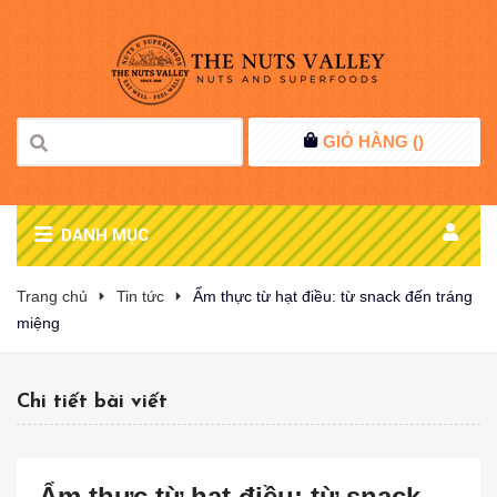
GIỎ HÀNG (
)
DANH MỤC
Trang chủ
Tin tức
Ẩm thực từ hạt điều: từ snack đến tráng
miệng
Chi tiết bài viết
Ẩm thực từ hạt điều: từ snack