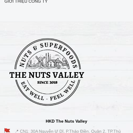
GIỚI THIỆU CÔNG TY
HKD The Nuts Valley
📍 CN1: 30A Nguyễn Ư Dĩ, P.Thảo Điền, Quận 2, TP.Thủ