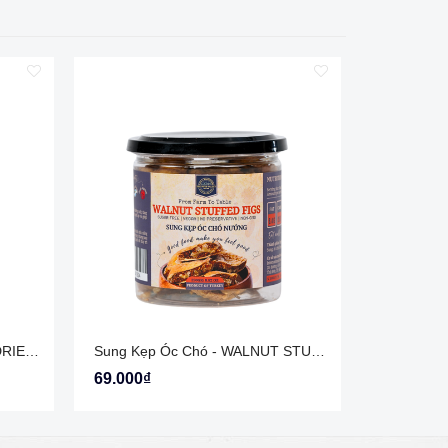
Dừa viên sấy lạnh - FREEZE DRIED COCONUT BALLS 250gr
Sung Kẹp Óc Chó - WALNUT STUFFED FIGS The Nuts Valley
Bánh ngũ 
69.000₫
7.000₫