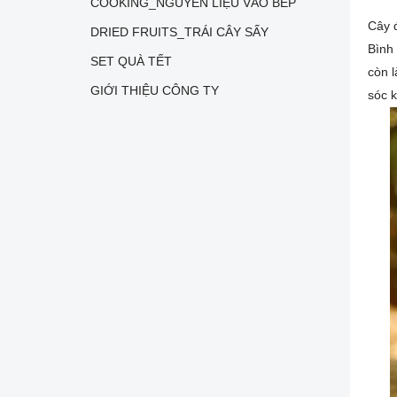
COOKING_NGUYÊN LIỆU VÀO BẾP
Cây đ
DRIED FRUITS_TRÁI CÂY SẤY
Bình 
SET QUÀ TẾT
còn l
GIỚI THIỆU CÔNG TY
sóc k