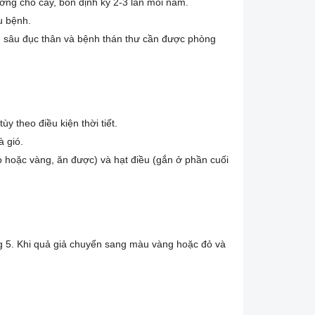
ng cho cây, bón định kỳ 2-3 lần mỗi năm.
u bệnh.
 sâu đục thân và bệnh thán thư cần được phòng
y theo điều kiện thời tiết.
 gió.
 hoặc vàng, ăn được) và hạt điều (gắn ở phần cuối
g 5. Khi quả giả chuyển sang màu vàng hoặc đỏ và