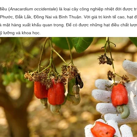
iều (
Anacardium occidentale
) là loại cây công nghiệp nhiệt đới được t
Phước, Đắk Lắk, Đồng Nai và Bình Thuận. Với giá trị kinh tế cao, hạ
à mặt hàng xuất khẩu quan trọng. Để có được những hạt điều chất lượn
ỹ lưỡng và khoa học.