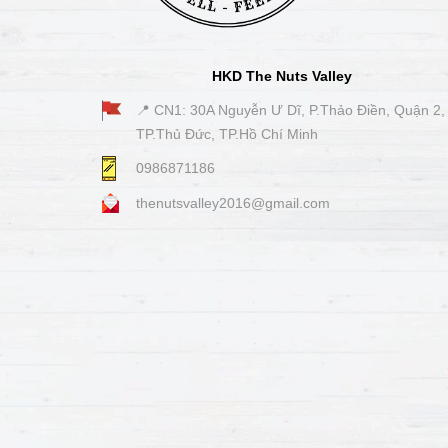
HKD The Nuts Valley
📍 CN1: 30A Nguyễn Ư Dĩ, P.Thảo Điền, Quận 2,
TP.Thủ Đức, TP.Hồ Chí Minh
0986871186
thenutsvalley2016@gmail.com