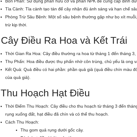
Bón Phân: Sử dụng phân hữu cơ và phân NPK để cung cấp dinh dưỡ
Tỉa Cành: Tỉa cành tạo tán để cây nhận đủ ánh sáng và hạn chế sâ
Phòng Trừ Sâu Bệnh: Một số sâu bệnh thường gặp như bọ xít muỗi,
trừ kịp thời.
 Cây Điều Ra Hoa và Kết Trái
Thời Gian Ra Hoa: Cây điều thường ra hoa từ tháng 1 đến tháng 3, tù
Thụ Phấn: Hoa điều được thụ phấn nhờ côn trùng, chủ yếu là ong và
Kết Quả: Quả điều có hai phần: phần quả giả (quả điều chín màu đỏ
của quả giả).
 Thu Hoạch Hạt Điều
Thời Điểm Thu Hoạch: Cây điều cho thu hoạch từ tháng 3 đến thán
rụng xuống đất, hạt điều đã chín và có thể thu hoạch.
Cách Thu Hoạch:
Thu gom quả rụng dưới gốc cây.