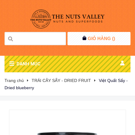
GIỎ HÀNG (
)
DANH MỤC
Trang chủ
TRÁI CÂY SẤY - DRIED FRUIT
Việt Quất Sấy -
Dried blueberry