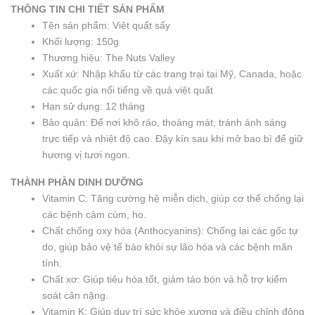
THÔNG TIN CHI TIẾT SẢN PHẨM
Tên sản phẩm: Việt quất sấy
Khối lượng: 150g
Thương hiệu: The Nuts Valley
Xuất xứ: Nhập khẩu từ các trang trại tại Mỹ, Canada, hoặc
các quốc gia nổi tiếng về quả việt quất
Hạn sử dụng: 12 tháng
Bảo quản: Để nơi khô ráo, thoáng mát, tránh ánh sáng
trực tiếp và nhiệt độ cao. Đậy kín sau khi mở bao bì để giữ
hương vị tươi ngon.
THÀNH PHẦN DINH DƯỠNG
Vitamin C: Tăng cường hệ miễn dịch, giúp cơ thể chống lại
các bệnh cảm cúm, ho.
Chất chống oxy hóa (Anthocyanins): Chống lại các gốc tự
do, giúp bảo vệ tế bào khỏi sự lão hóa và các bệnh mãn
tính.
Chất xơ: Giúp tiêu hóa tốt, giảm táo bón và hỗ trợ kiểm
soát cân nặng.
Vitamin K: Giúp duy trì sức khỏe xương và điều chỉnh đông