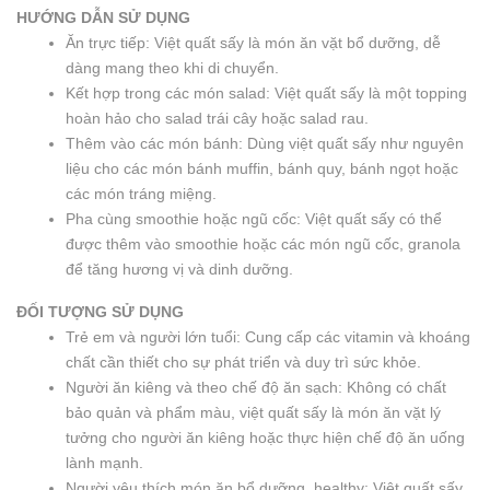
HƯỚNG DẪN SỬ DỤNG
Ăn trực tiếp: Việt quất sấy là món ăn vặt bổ dưỡng, dễ
dàng mang theo khi di chuyển.
Kết hợp trong các món salad: Việt quất sấy là một topping
hoàn hảo cho salad trái cây hoặc salad rau.
Thêm vào các món bánh: Dùng việt quất sấy như nguyên
liệu cho các món bánh muffin, bánh quy, bánh ngọt hoặc
các món tráng miệng.
Pha cùng smoothie hoặc ngũ cốc: Việt quất sấy có thể
được thêm vào smoothie hoặc các món ngũ cốc, granola
để tăng hương vị và dinh dưỡng.
ĐỐI TƯỢNG SỬ DỤNG
Trẻ em và người lớn tuổi: Cung cấp các vitamin và khoáng
chất cần thiết cho sự phát triển và duy trì sức khỏe.
Người ăn kiêng và theo chế độ ăn sạch: Không có chất
bảo quản và phẩm màu, việt quất sấy là món ăn vặt lý
tưởng cho người ăn kiêng hoặc thực hiện chế độ ăn uống
lành mạnh.
Người yêu thích món ăn bổ dưỡng, healthy: Việt quất sấy