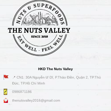
HKD The Nuts Valley
📍 CN1: 30A Nguyễn Ư Dĩ, P.Thảo Điền, Quận 2, TP.Thủ
Đức, TP.Hồ Chí Minh
0986871186
thenutsvalley2016@gmail.com