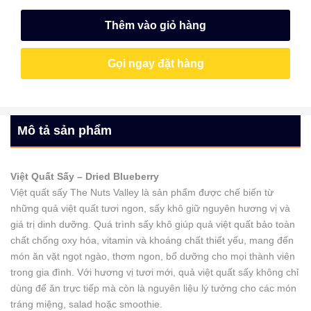
Thêm vào giỏ hàng
Gọi ngay đặt hàng
Mô tả sản phẩm
Việt Quất Sấy – Dried Blueberry
Việt quất sấy The Nuts Valley là sản phẩm được chế biến từ
những quả việt quất tươi ngon, sấy khô giữ nguyên hương vị và
giá trị dinh dưỡng. Quá trình sấy khô giúp quả việt quất bảo toàn
chất chống oxy hóa, vitamin và khoáng chất thiết yếu, mang đến
món ăn vặt ngọt ngào, thơm ngon, bổ dưỡng cho mọi thành viên
trong gia đình. Với hương vị tươi mới, quả việt quất sấy không chỉ
dùng để ăn trực tiếp mà còn là nguyên liệu lý tưởng cho các món
tráng miệng, salad hoặc smoothie.