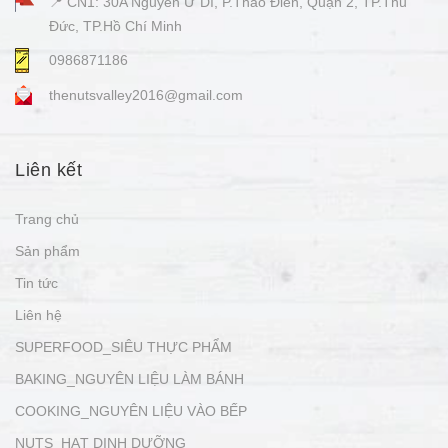
📍 CN1: 30A Nguyễn Ư Dĩ, P.Thảo Điền, Quận 2, TP.Thủ
Đức, TP.Hồ Chí Minh
0986871186
thenutsvalley2016@gmail.com
Liên kết
Trang chủ
Sản phẩm
Tin tức
Liên hệ
SUPERFOOD_SIÊU THỰC PHẨM
BAKING_NGUYÊN LIỆU LÀM BÁNH
COOKING_NGUYÊN LIỆU VÀO BẾP
NUTS_HẠT DINH DƯỠNG