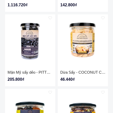
1.116.720₫
142.800₫
Mận Mỹ sấy dẻo - PITTED PRUNE
Dừa Sấy - COCONUT CHIP Keto, thuần chay
205.800₫
46.440₫