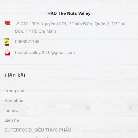
HKD The Nuts Valley
📍 CN1: 30A Nguyễn Ư Dĩ, P.Thảo Điền, Quận 2, TP.Thủ
Đức, TP.Hồ Chí Minh
0986871186
thenutsvalley2016@gmail.com
Liên kết
Trang chủ
Sản phẩm
Tin tức
Liên hệ
SUPERFOOD_SIÊU THỰC PHẨM