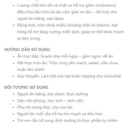
Lượng chất béo tốt và chất xơ hỗ trợ giảm cholesterol,
điều hòa tiêu hóa và tạo cảm giác no lâu – rất hợp cho
người ăn kiêng, eat clean.
Đồng thời, nhờ chứa nhiều khoáng chất và vitamin, hạt
hông hỗ trợ tăng cường miễn dịch, giúp cơ thể khỏe mạnh
từ bên trong.
HƯỚNG DẪN SỬ DỤNG
Ăn trực tiếp: Snack nhẹ mỗi ngày – giòn ngon, dễ ăn
Kết hợp món ăn: Trộn cùng yến mạch, salad, sữa chua
hoặc làm bánh
Xay nhuyễn: Làm bột mix hạt hoặc topping cho smoothie
ĐỐI TƯỢNG SỬ DỤNG
Người ăn kiêng, eat clean, thực dưỡng
Dân văn phòng, học sinh – sinh viên
Phụ nữ mang thai, cho con bú
Người lớn tuổi cần hỗ trợ tim mạch và tiêu hóa
Trẻ em cần bổ sung dinh dưỡng từ thực phẩm tự nhiên