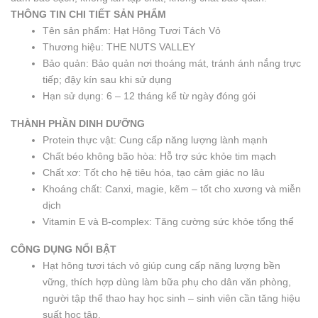
THÔNG TIN CHI TIẾT SẢN PHẨM
Tên sản phẩm: Hạt Hông Tươi Tách Vỏ
Thương hiệu: THE NUTS VALLEY
Bảo quản: Bảo quản nơi thoáng mát, tránh ánh nắng trực
tiếp; đậy kín sau khi sử dụng
Hạn sử dụng: 6 – 12 tháng kể từ ngày đóng gói
THÀNH PHẦN DINH DƯỠNG
Protein thực vật: Cung cấp năng lượng lành mạnh
Chất béo không bão hòa: Hỗ trợ sức khỏe tim mạch
Chất xơ: Tốt cho hệ tiêu hóa, tạo cảm giác no lâu
Khoáng chất: Canxi, magie, kẽm – tốt cho xương và miễn
dịch
Vitamin E và B-complex: Tăng cường sức khỏe tổng thể
CÔNG DỤNG NỔI BẬT
Hạt hông tươi tách vỏ giúp cung cấp năng lượng bền
vững, thích hợp dùng làm bữa phụ cho dân văn phòng,
người tập thể thao hay học sinh – sinh viên cần tăng hiệu
suất học tập.