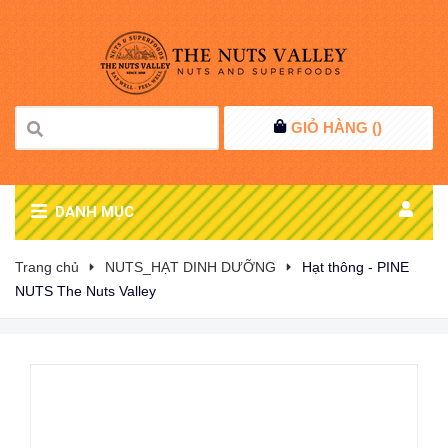
GIỎ HÀNG (
)
DANH MỤC
Trang chủ
NUTS_HẠT DINH DƯỠNG
Hạt thông - PINE
NUTS The Nuts Valley