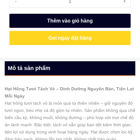
-
+
Thêm vào giỏ hàng
Gọi ngay đặt hàng
Mô tả sản phẩm
Hạt Hông Tươi Tách Vỏ – Dinh Dưỡng Nguyên Bản, Tiện Lợi
Mỗi Ngày
Hạt hông tươi tách vỏ là món quà từ thiên nhiên – giữ nguyên độ
tươi ngon, béo nhẹ và độ giòn tự nhiên. Sản phẩm không qua chế
biến cầu kỳ, không muối, không đường – phù hợp với mọi chế độ
ăn lành mạnh. Đặc biệt, tách vỏ sẵn giúp bạn tiết kiệm thời gian,
tiện lợi sử dụng trong sinh hoạt hàng ngày. Hạt được chọn lọc kỹ,
đảm bảo sạch, không lẫn tạp chất, không chất bảo quản.