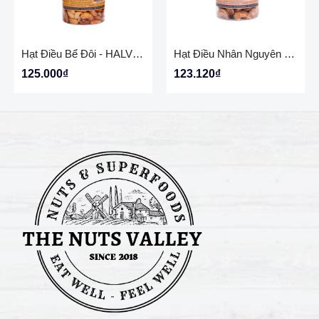
Hạt Điều Bể Đôi - HALVES CASHEW The Nuts Valley
Hạt Điều Nhân Nguyên – Nguyên Chất Tự Nhiên, Dinh Dưỡng Đầy Đủ - WHOLE CASHEW The Nuts Valley
125.000₫
123.120₫